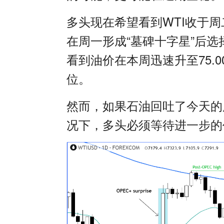
多头现在希望看到
WTI
收于周
在周一形成
“
墓碑十字星
”
后选
看到油价在本周迅速升至
75.0
位。
然而，如果石油回吐了今天的
况下，多头必须等待进一步的