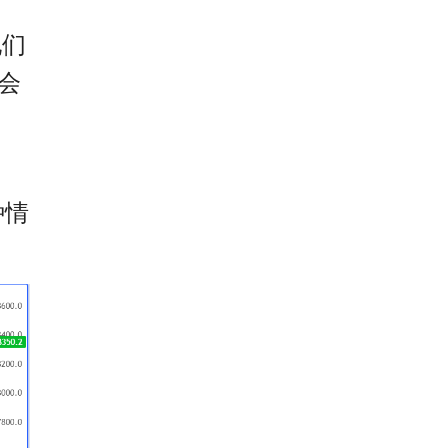
他们
会
种情