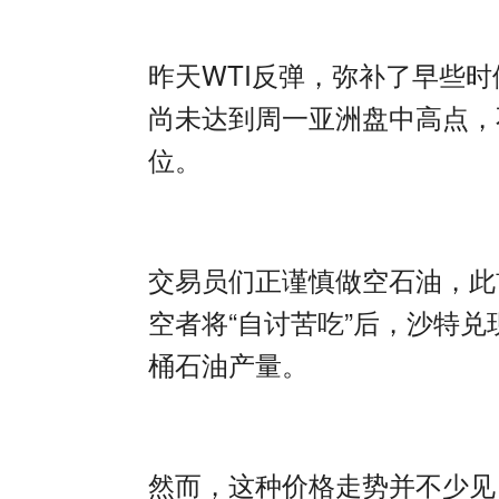
昨天
WTI
反弹，弥补了早些时
尚未达到周一亚洲盘中高点，
位。
交易员们正谨慎做空石油，此
空者将
“
自讨苦吃
”
后，沙特兑
桶石油产量。
然而，这种价格走势并不少见