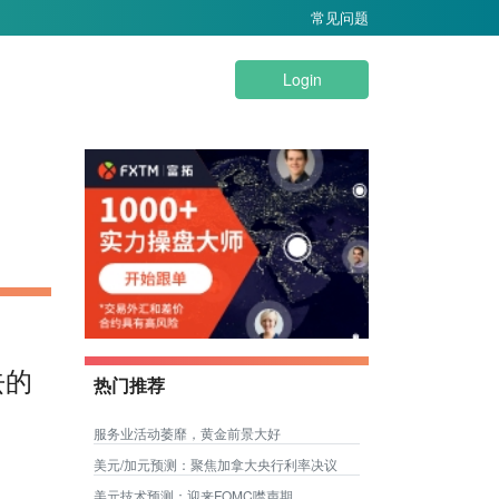
常见问题
Login
去的
热门推荐
服务业活动萎靡，黄金前景大好
美元/加元预测：聚焦加拿大央行利率决议
美元技术预测：迎来FOMC噤声期