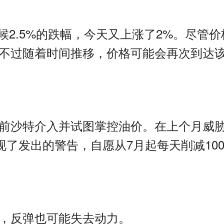
候
2.5%
的跌幅，今天又上涨了
2%
。尽管价
不过随着时间推移，价格可能会再次到达
前沙特介入并试图掌控油价。在上个月威
现了发出的警告，自愿从
7
月起每天削减
10
，反弹也可能失去动力。