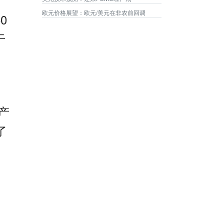
欧元价格展望：欧元/美元在非农前回调
50
于
产
了