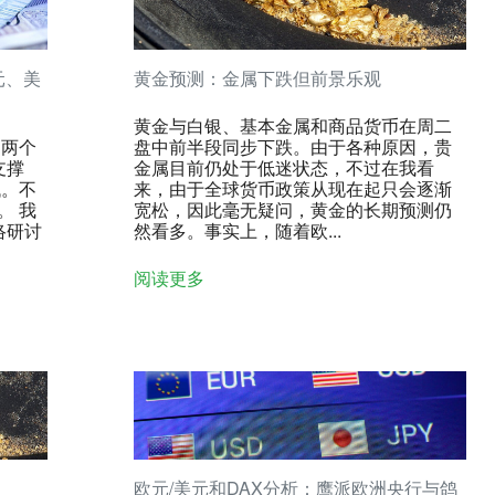
元、美
黄金预测：金属下跌但前景乐观
黄金与白银、基本金属和商品货币在周二
冲两个
盘中前半段同步下跌。由于各种原因，贵
支撑
金属目前仍处于低迷状态，不过在我看
低。不
来，由于全球货币政策从现在起只会逐渐
。 我
宽松，因此毫无疑问，黄金的长期预测仍
络研讨
然看多。事实上，随着欧...
阅读更多
欧元/美元和DAX分析：鹰派欧洲央行与鸽