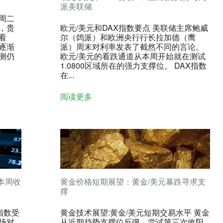
派美联储
周二
，贵
欧元/美元和DAX指数要点 美联储主席鲍威
看
尔（鸽派）和欧洲央行行长拉加德（鹰
逐渐
派）周末对利率发表了截然不同的言论。
测仍
欧元/美元的看跌通道从本周开始就在测试
1.0800区域所在的强力支撑位。 DAX指数
在...
阅读更多
本周收
黄金价格短期展望：黄金/美元暴跌寻求支
撑
指数受
黄金技术展望:黄金/美元短期交易水平 黄金
场对
从近期趋势支撑位反弹，尝试第三次收阳