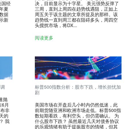
美国经
决，目前显示为十字星。 美元强势反弹了
年夏
三周，直到上周四在趋势线遇阻，正如上
数据
周五关于该主题的文章所提及的那样。该
示新
趋势线一直到周三都在阻碍多头，周四空
头搅扰市场，将DX...
阅读更多
回调
标普500指数分析：股市下跌，增长担忧加
剧
速抛
在6月
美国市场在开盘后几小时内仍然低迷，此
公布非
前期货随亚洲和欧洲市场走低。标普500指
天的
数短期看跌，有利空头，但仍需确认。 为
？ 我
什么股市下跌？ 虽然最近几天对债务协议
的乐观情绪有助于提振股市的情绪，但其