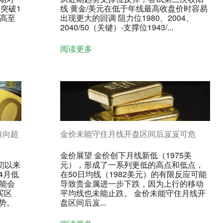
突破1
线 黄金/美元在低于年线最高收盘价时容易
推高至
出现更大的回调 阻力位1980、2004、
2040/50（关键）-支撑位1943/...
阅读更多
推向超
金价未能守住月线开盘区间后岌岌可危
金价展望 金价创下月线新低（1975美
初以来
元），形成了一系列更低的高点和低点，
4月低
在50日均线（1982美元）的有限反应可能
可能会
导致贵金属进一步下跌，因为上行的移动
买区
平均线也未能止跌。 金价未能守住月线开
势。
盘区间后岌...